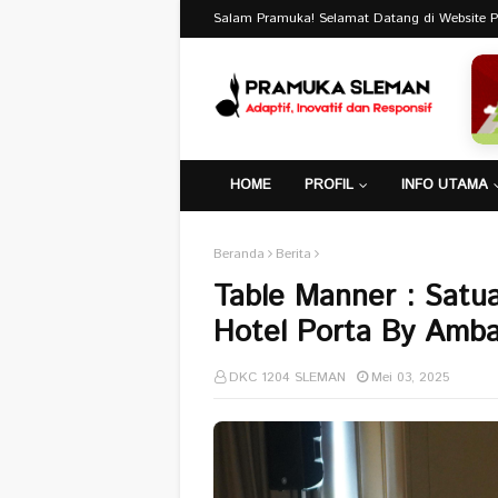
Salam Pramuka! Selamat Datang di Website 
HOME
PROFIL
INFO UTAMA
Beranda
Berita
Table Manner : Satu
Hotel Porta By Amb
DKC 1204 SLEMAN
Mei 03, 2025