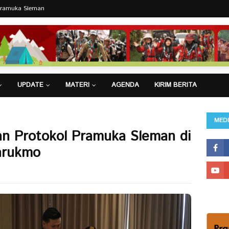
Pramuka Sleman
UPDATE
MATERI
AGENDA
KIRIM BERITA
MEDI
an Protokol Pramuka Sleman di
arukmo