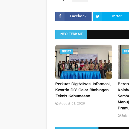
Facebook
Twitter
INFO TERKAIT
BERITA
BER
Perkuat Digitalisasi Informasi,
Perer
Kwarda DIY Gelar Bimbingan
Kolab
Teknis Kehumasan
Samba
Menuj
August 01, 2026
Pramu
July