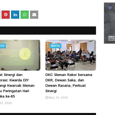
ITA
BERITA
at Sinergi dan
DKC Sleman Rakor bersama
orasi: Kwarda DIY
DKR, Dewan Saka, dan
ngi Kwarcab Sleman
Dewan Racana, Perkuat
u Peringatan Hari
Sinergi
ka ke-65
May 25, 2026
 21, 2026