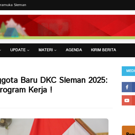
Pramuka Sleman
UPDATE
MATERI
AGENDA
KIRIM BERITA
MEDI
ggota Baru DKC Sleman 2025:
ogram Kerja !