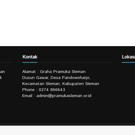
Kontak
Lokas
man
Alamat : Graha Pramuka Sleman
i
Dusun Gawar, Desa Pandowoharjo,
Kecamatan Sleman, Kabupaten Sleman
Phone : 0274 866643
Email : admin@pramukasleman.or.id