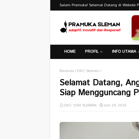
Salam Pramuka! Selamat Datang di Website 
HOME
PROFIL
INFO UTAMA
Beranda
DKC Sleman
Selamat Datang, An
Siap Mengguncang Pr
DKC 1204 SLEMAN
Juni 29, 2025