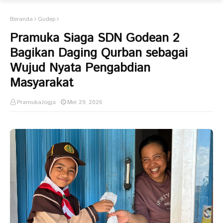
Beranda
Gudep
Pramuka Siaga SDN Godean 2
Bagikan Daging Qurban sebagai
Wujud Nyata Pengabdian
Masyarakat
PramukaJogja
Mei 29, 2026