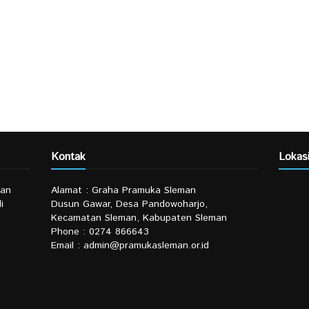
Kontak
Lokas
man
Alamat : Graha Pramuka Sleman
i
Dusun Gawar, Desa Pandowoharjo,
Kecamatan Sleman, Kabupaten Sleman
Phone : 0274 866643
Email : admin@pramukasleman.or.id