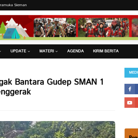
Pramuka Sleman
UPDATE
MATERI
AGENDA
KIRIM BERITA
MEDI
egak Bantara Gudep SMAN 1
enggerak