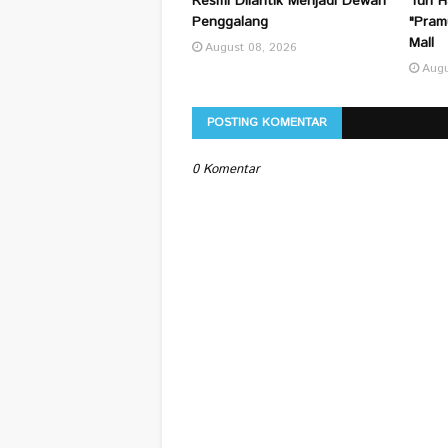
Resmi Dilantik Menjadi Dewan
Turi H
Penggalang
"Pram
Mall
August 08, 2026
Augu
POSTING KOMENTAR
0 Komentar