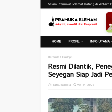
Salam Pramuka! Selamat Datang di Website 
HOME
PROFIL
INFO UTAMA
Beranda
Gudep
Resmi Dilantik, Pen
Seyegan Siap Jadi P
PramukaJogja
Mei 14, 2026